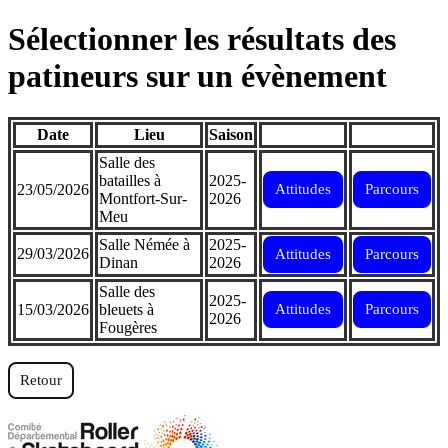
Sélectionner les résultats des
patineurs sur un évènement
Date
Lieu
Saison
Salle des
batailles à
2025-
23/05/2026
Attitudes
Parcours
Montfort-Sur-
2026
Meu
Salle Némée à
2025-
29/03/2026
Attitudes
Parcours
Dinan
2026
Salle des
2025-
15/03/2026
bleuets à
Attitudes
Parcours
2026
Fougères
Retour